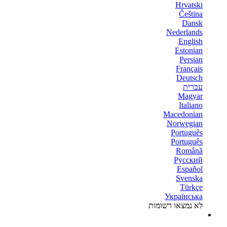
Hrvatski
Čeština
Dansk
Nederlands
English
Estonian
Persian
Français
Deutsch
עברית
Magyar
Italiano
Macedonian
Norwegian
Português
Português
Română
Русский
Español
Svenska
Türkçe
Українська
לא נמצאו רשומות