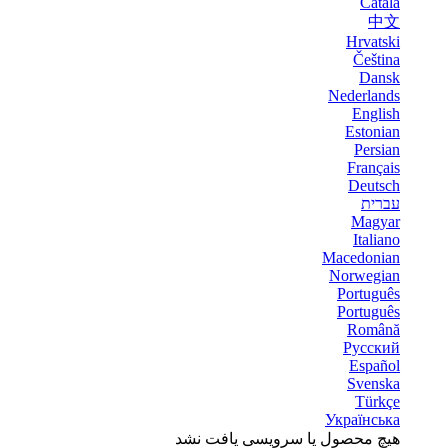
Català
中文
Hrvatski
Čeština
Dansk
Nederlands
English
Estonian
Persian
Français
Deutsch
עברית
Magyar
Italiano
Macedonian
Norwegian
Português
Português
Română
Русский
Español
Svenska
Türkçe
Українська
هیچ محصول یا سرویسی یافت نشد